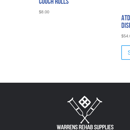
Couch Rolls
$
8.00
ATD
Dis
$
54.